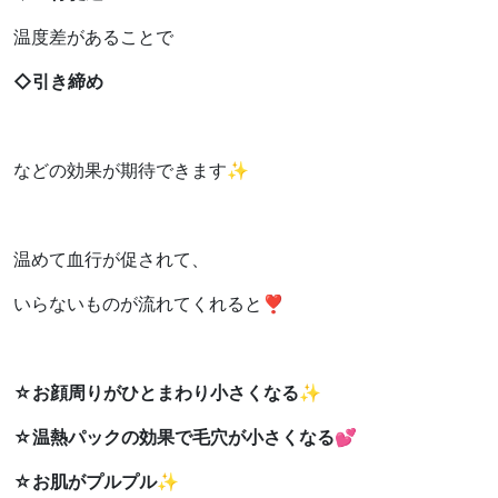
温度差があることで
◇引き締め
などの効果が期待できます
✨
温めて血行が促されて、
いらないものが流れてくれると
❣️
☆
お顔周りがひとまわり小さくなる
✨
☆
温熱パックの効果で毛穴が小さくなる
💕
☆
お肌がプルプル
✨