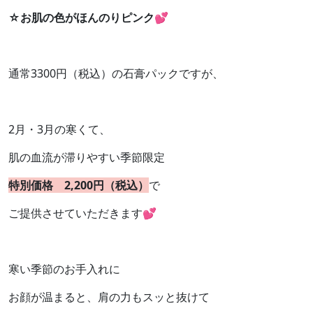
☆
お肌の色がほんのりピンク
💕
通常
3300
円（税込）の石膏パックですが、
2
月・
3
月の寒くて、
肌の血流が滞りやすい季節限定
特別価格
2,200
円（税込）
で
ご提供させていただきます
💕
寒い季節のお手入れに
お顔が温まると、肩の力もスッと抜けて